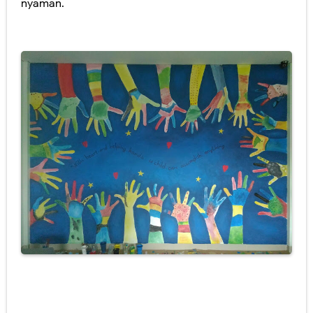
nyaman.
Jasa Lukis Mural Cafe Harga Termurah & Terbaru 2021
Lukisan Mural Dinding Coffee Shop Berkualitas
Perbedaan Lukisan Mural dan Grafiti yang Ternyata Berbeda
Gambar Lukisan Lukisan Mural Terbaik 2021
Lukisan Mural Menarik Cocok Untuk Rumah Minimalis
Jasa Lukis Mural Dengan Kualitas Terbaik Se Indonesia
Lukisan Mural Pendidikan Harga Terbaru 2021
Lukisan Mural Tema Lingkungan Untuk Medukasi
Harga Lukisan Mural Dinding Sekolah TK
Jasa Lukis Mural Cafe Harga Terbaru 2021
Lukis Mural Dinding Berkualitas & Terbaru 2021