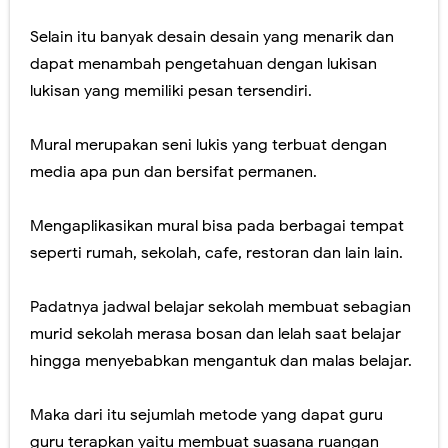
Jasa Lukis Mural Tiga Dimensi Berkualitas
Selain itu banyak desain desain yang menarik dan
dapat menambah pengetahuan dengan lukisan
Lukisan Mural Tangga Hiasi Ruangan Tanpa Mahal
lukisan yang memiliki pesan tersendiri.
Contoh Lukisan Mural Tema Taman Terbaik
Mural merupakan seni lukis yang terbuat dengan
Jasa Lukis Mural Simple & Modern Untuk Ruangan
media apa pun dan bersifat permanen.
Jasa Lukis Mural - Desain Tembok Interior
Mengaplikasikan mural bisa pada berbagai tempat
Sunday, 9 August
seperti rumah, sekolah, cafe, restoran dan lain lain.
Padatnya jadwal belajar sekolah membuat sebagian
murid sekolah merasa bosan dan lelah saat belajar
hingga menyebabkan mengantuk dan malas belajar.
Maka dari itu sejumlah metode yang dapat guru
guru terapkan yaitu membuat suasana ruangan