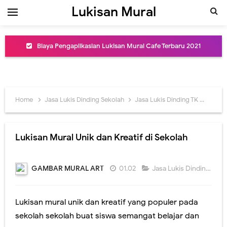
Lukisan Mural
Biaya Pengaplikasian Lukisan Mural Cafe Terbaru 2021
Jasa Mural Cafe Dinding Murah dan Profesional
Lukisan Mural Cafe Art Berkualitas dan Terbaru
Home
Jasa Lukis Dinding Sekolah
Jasa Lukis Dinding TK
Lukisa
Inspirasi Desain Lukisan Mural Cafe Keren
Lukisan Mural Dinding Cafe Kekinian dan Kreatif
Lukisan Mural Unik dan Kreatif di Sekolah
Jasa Lukis Art Mural Cafe di Jakarta Terpercaya
GAMBAR MURAL ART
01.02
Jasa Lukis Dinding Sekolah
Jasa Lukis Mural Terbaru dan Termurah
Jasa Buat Lukisan Mural Dinding Coffee Shop Termurah
Lukisan mural unik dan kreatif yang populer pada
sekolah sekolah buat siswa semangat belajar dan
Jasa Lukis Mural Dinding Restoran Desain Menarik