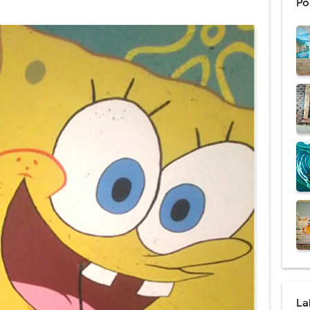
Po
al Cafe Harga Termurah & Terbaru 2021
Dinding Coffee Shop Berkualitas
san Mural dan Grafiti yang Ternyata Berbeda
 Lukisan Mural Terbaik 2021
 Menarik Cocok Untuk Rumah Minimalis
al Dengan Kualitas Terbaik Se Indonesia
Pendidikan Harga Terbaru 2021
 Tema Lingkungan Untuk Medukasi
Mural Dinding Sekolah TK
al Cafe Harga Terbaru 2021
La