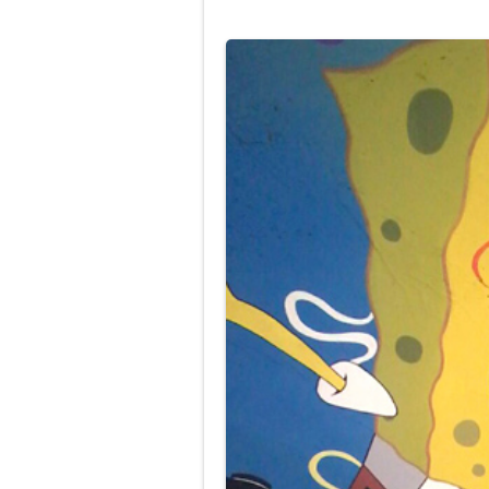
Jasa Lukis Mur
Lukisan Mural 
Perbedaan Luki
Gambar Lukisan
Lukisan Mural
Jasa Lukis Mur
Lukisan Mural 
Lukisan Mural
Harga Lukisan 
Jasa Lukis Mur