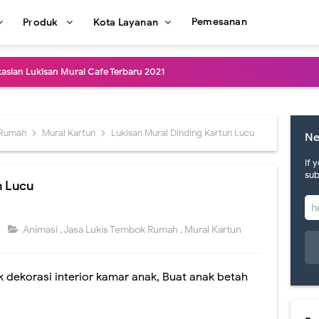
Pemesanan
Produk
Kota Layanan
kasian Lukisan Mural Cafe Terbaru 2021
e Dinding Murah dan Profesional
afe Art Berkualitas dan Terbaru
 Rumah
Mural Kartun
Lukisan Mural Dinding Kartun Lucu
Ne
in Lukisan Mural Cafe Keren
If 
sub
n Lucu
Dinding Cafe Kekinian dan Kreatif
Mural Cafe di Jakarta Terpercaya
3
Animasi
,
Jasa Lukis Tembok Rumah
,
Mural Kartun
al Terbaru dan Termurah
k dekorasi interior kamar anak, Buat anak betah
san Mural Dinding Coffee Shop Termurah
al Dinding Restoran Desain Menarik