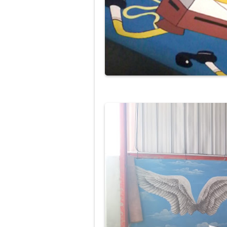
Lukis Mural Din
Jasa Lukis Mura
Lukisan Mural 
Contoh Lukisan
Jasa Lukis Mu
Jasa Lukis Mura