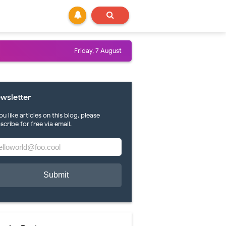
Friday, 7 August
wsletter
you like articles on this blog, please
scribe for free via email.