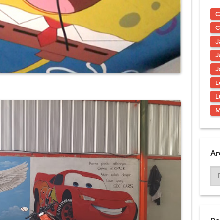
ding Berkualitas & Terbaru 2021
C
l Tiga Dimensi Berkualitas
C
J
Tangga Hiasi Ruangan Tanpa Mahal
J
 Mural Tema Taman Terbaik
J
L
ral Simple & Modern Untuk Ruangan
L
l - Desain Tembok Interior
M
Ar