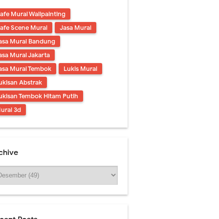
afe Mural Wallpainting
afe Scene Mural
Jasa Mural
asa Mural Bandung
asa Mural Jakarta
asa Mural Tembok
Lukis Mural
ukisan Abstrak
ukisan Tembok Hitam Putih
ural 3d
chive