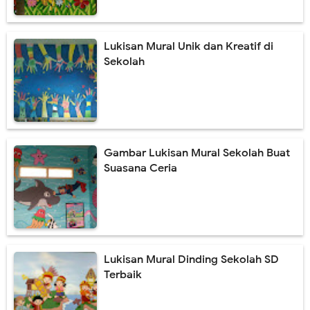
Lukis Mural Dinding Berkualitas & Terbaru 2021
Lukisan Mural Unik dan Kreatif di
Jasa Lukis Mural Tiga Dimensi Berkualitas
Sekolah
Lukisan Mural Tangga Hiasi Ruangan Tanpa Mahal
Contoh Lukisan Mural Tema Taman Terbaik
Jasa Lukis Mural Simple & Modern Untuk Ruangan
Gambar Lukisan Mural Sekolah Buat
Suasana Ceria
Friday, 7 August
Lukisan Mural Dinding Sekolah SD
Terbaik