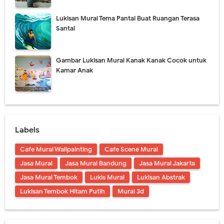
Lukisan Mural Tema Pantai Buat Ruangan Terasa
Santai
Gambar Lukisan Mural Kanak Kanak Cocok untuk
Kamar Anak
Labels
Cafe Mural Wallpainting
Cafe Scene Mural
Jasa Mural
Jasa Mural Bandung
Jasa Mural Jakarta
Jasa Mural Tembok
Lukis Mural
Lukisan Abstrak
Lukisan Tembok Hitam Putih
Mural 3d