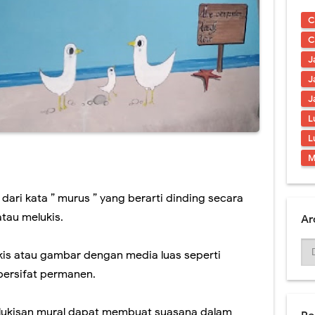
ding Berkualitas & Terbaru 2021
C
l Tiga Dimensi Berkualitas
C
J
Tangga Hiasi Ruangan Tanpa Mahal
J
 Mural Tema Taman Terbaik
J
L
ral Simple & Modern Untuk Ruangan
L
l - Desain Tembok Interior
M
 dari kata ” murus ” yang berarti dinding secara
tau melukis.
Ar
kis atau gambar dengan media luas seperti
 bersifat permanen.
 lukisan mural dapat membuat suasana dalam