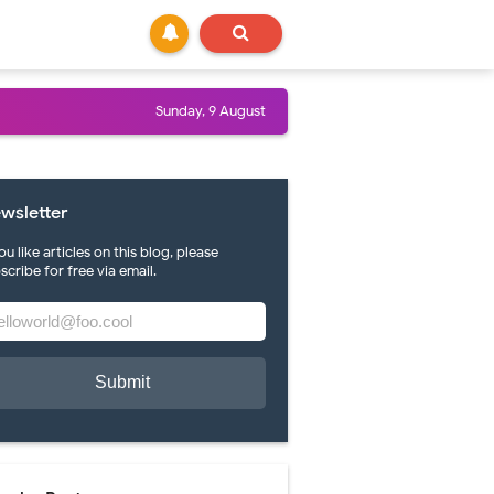
Sunday, 9 August
wsletter
you like articles on this blog, please
scribe for free via email.