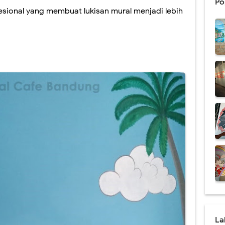
Po
fesional yang membuat lukisan mural menjadi lebih
al Cafe Harga Termurah & Terbaru 2021
Dinding Coffee Shop Berkualitas
san Mural dan Grafiti yang Ternyata Berbeda
 Lukisan Mural Terbaik 2021
 Menarik Cocok Untuk Rumah Minimalis
al Dengan Kualitas Terbaik Se Indonesia
Pendidikan Harga Terbaru 2021
 Tema Lingkungan Untuk Medukasi
Mural Dinding Sekolah TK
al Cafe Harga Terbaru 2021
La