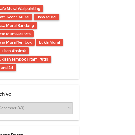
afe Mural Wallpainting
afe Scene Mural
Jasa Mural
asa Mural Bandung
asa Mural Jakarta
asa Mural Tembok
Lukis Mural
ukisan Abstrak
ukisan Tembok Hitam Putih
ural 3d
chive