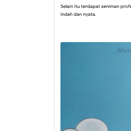
Selain itu terdapat seniman pro
Jasa Lukis Mur
indah dan nyata.
Lukisan Mural 
Perbedaan Luki
Gambar Lukisan
Lukisan Mural
Jasa Lukis Mur
Lukisan Mural 
Lukisan Mural
Harga Lukisan 
Jasa Lukis Mur