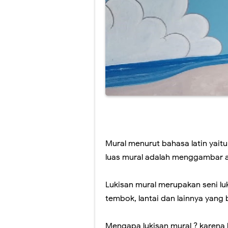
Lukis Mural Din
Jasa Lukis Mura
Lukisan Mural 
Contoh Lukisan
Jasa Lukis Mu
Jasa Lukis Mura
Mural menurut bahasa latin yaitu
luas mural adalah menggambar a
Lukisan mural merupakan seni lu
tembok, lantai dan lainnya yang
Mengapa lukisan mural ? karena