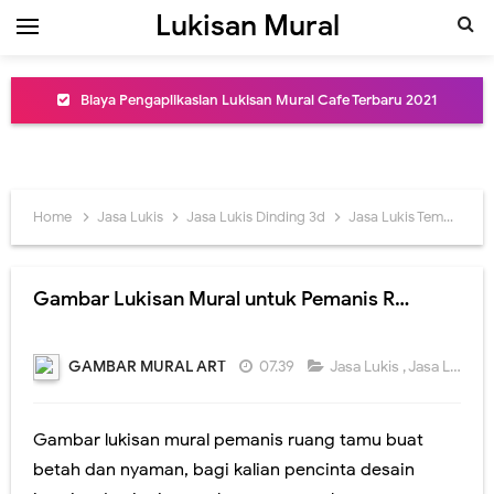
Lukisan Mural
Biaya Pengaplikasian Lukisan Mural Cafe Terbaru 2021
Jasa Mural Cafe Dinding Murah dan Profesional
Lukisan Mural Cafe Art Berkualitas dan Terbaru
Home
Jasa Lukis
Jasa Lukis Dinding 3d
Jasa Lukis Tembok Rumah
Inspirasi Desain Lukisan Mural Cafe Keren
Lukisan Mural Dinding Cafe Kekinian dan Kreatif
Gambar Lukisan Mural untuk Pemanis Ruang Tamu
Jasa Lukis Art Mural Cafe di Jakarta Terpercaya
GAMBAR MURAL ART
07.39
Jasa Lukis
,
Jasa Lukis Dinding 3d
Jasa Lukis Mural Terbaru dan Termurah
Jasa Buat Lukisan Mural Dinding Coffee Shop Termurah
Gambar lukisan mural pemanis ruang tamu buat
betah dan nyaman, bagi kalian pencinta desain
Jasa Lukis Mural Dinding Restoran Desain Menarik