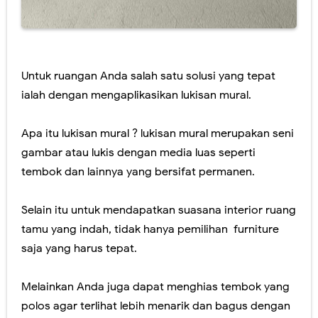
Jasa Lukis Mural Tiga Dimensi Berkualitas
Lukisan Mural Tangga Hiasi Ruangan Tanpa Mahal
Untuk ruangan Anda salah satu solusi yang tepat
Contoh Lukisan Mural Tema Taman Terbaik
ialah dengan mengaplikasikan lukisan mural.
Jasa Lukis Mural Simple & Modern Untuk Ruangan
Apa itu lukisan mural ? lukisan mural merupakan seni
Jasa Lukis Mural - Desain Tembok Interior
gambar atau lukis dengan media luas seperti
tembok dan lainnya yang bersifat permanen.
Saturday, 8 August
Selain itu untuk mendapatkan suasana interior ruang
tamu yang indah, tidak hanya pemilihan furniture
saja yang harus tepat.
Melainkan Anda juga dapat menghias tembok yang
polos agar terlihat lebih menarik dan bagus dengan