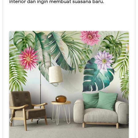
interior dan ingin membuat suasana baru.
Jasa Lukis Mural Cafe Harga Termurah & Terbaru 2021
Lukisan Mural Dinding Coffee Shop Berkualitas
Perbedaan Lukisan Mural dan Grafiti yang Ternyata Berbeda
Gambar Lukisan Lukisan Mural Terbaik 2021
Lukisan Mural Menarik Cocok Untuk Rumah Minimalis
Jasa Lukis Mural Dengan Kualitas Terbaik Se Indonesia
Lukisan Mural Pendidikan Harga Terbaru 2021
Lukisan Mural Tema Lingkungan Untuk Medukasi
Harga Lukisan Mural Dinding Sekolah TK
Jasa Lukis Mural Cafe Harga Terbaru 2021
Lukis Mural Dinding Berkualitas & Terbaru 2021