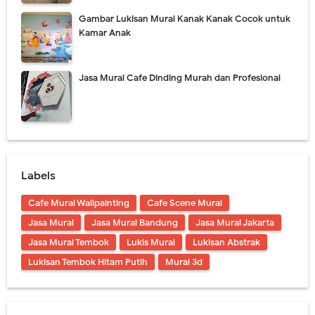
Gambar Lukisan Mural Kanak Kanak Cocok untuk
Kamar Anak
Jasa Mural Cafe Dinding Murah dan Profesional
Labels
Cafe Mural Wallpainting
Cafe Scene Mural
Jasa Mural
Jasa Mural Bandung
Jasa Mural Jakarta
Jasa Mural Tembok
Lukis Mural
Lukisan Abstrak
Lukisan Tembok Hitam Putih
Mural 3d