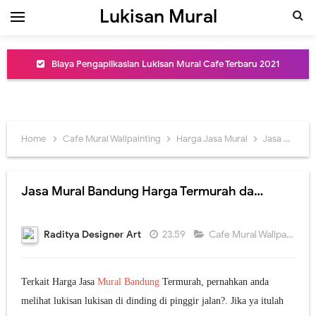
Lukisan Mural
Biaya Pengaplikasian Lukisan Mural Cafe Terbaru 2021
Jasa Mural Cafe Dinding Murah dan Profesional
Lukisan Mural Cafe Art Berkualitas dan Terbaru
Home
Cafe Mural Wallpainting
Harga Jasa Mural
Jasa Mural Bandung
Inspirasi Desain Lukisan Mural Cafe Keren
Lukisan Mural Dinding Cafe Kekinian dan Kreatif
Jasa Mural Bandung Harga Termurah dan Terbaik
Jasa Lukis Art Mural Cafe di Jakarta Terpercaya
Raditya Designer Art
23.59
Cafe Mural Wallpainting
Jasa Lukis Mural Terbaru dan Termurah
Jasa Buat Lukisan Mural Dinding Coffee Shop Termurah
Terkait Harga Jasa
Mural
Bandung
Termurah, pernahkan anda
melihat lukisan lukisan di dinding di pinggir jalan?. Jika ya itulah
Jasa Lukis Mural Dinding Restoran Desain Menarik