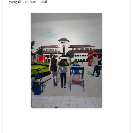
yang dinamakan mural.
Jasa Lukis Mural Cafe Harga Termurah & Terbaru 2021
Lukisan Mural Dinding Coffee Shop Berkualitas
Perbedaan Lukisan Mural dan Grafiti yang Ternyata Berbeda
Gambar Lukisan Lukisan Mural Terbaik 2021
Lukisan Mural Menarik Cocok Untuk Rumah Minimalis
Jasa Lukis Mural Dengan Kualitas Terbaik Se Indonesia
Lukisan Mural Pendidikan Harga Terbaru 2021
Lukisan Mural Tema Lingkungan Untuk Medukasi
Harga Lukisan Mural Dinding Sekolah TK
Jasa Lukis Mural Cafe Harga Terbaru 2021
Lukis Mural Dinding Berkualitas & Terbaru 2021