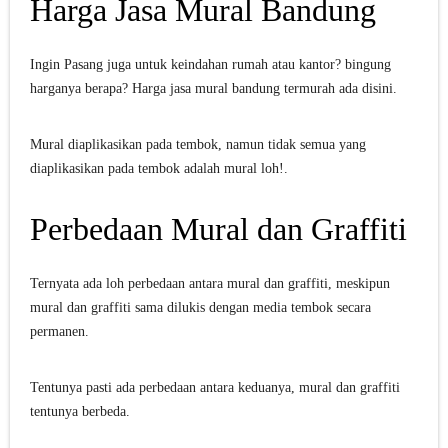
Harga Jasa Mural Bandung
Jasa Lukis Mural Tiga Dimensi Berkualitas
Ingin Pasang juga untuk keindahan rumah atau kantor? bingung
Lukisan Mural Tangga Hiasi Ruangan Tanpa Mahal
harganya berapa? Harga jasa mural bandung termurah ada disini.
Contoh Lukisan Mural Tema Taman Terbaik
Mural diaplikasikan pada tembok, namun tidak semua yang
Jasa Lukis Mural Simple & Modern Untuk Ruangan
diaplikasikan pada tembok adalah mural loh!.
Jasa Lukis Mural - Desain Tembok Interior
Perbedaan Mural dan Graffiti
Sunday, 9 August
Ternyata ada loh perbedaan antara mural dan graffiti, meskipun
mural dan graffiti sama dilukis dengan media tembok secara
permanen.
Tentunya pasti ada perbedaan antara keduanya, mural dan graffiti
tentunya berbeda.