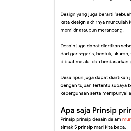
Jasa Lukis Mur
Design yang juga berarti “sebua
Lukisan Mural 
kata design akhirnya muncullah 
memikir ataupun merancang.
Perbedaan Luki
Desain juga dapat diartikan se
Gambar Lukisan
dari garis-garis, bentuk, ukuran,
Lukisan Mural
dibuat melalui dan berdasarkan p
Jasa Lukis Mur
Desainpun juga dapat diartikan 
Lukisan Mural 
dengan tujuan tertentu supaya 
kebergunaan serta mempunyai art
Lukisan Mural
Harga Lukisan 
Apa saja Prinsip pr
Prinsip prinsip desain dalam
mur
Jasa Lukis Mur
simak 5 prinsip mari kita baca.