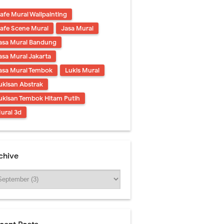
afe Mural Wallpainting
afe Scene Mural
Jasa Mural
asa Mural Bandung
asa Mural Jakarta
asa Mural Tembok
Lukis Mural
ukisan Abstrak
ukisan Tembok Hitam Putih
ural 3d
chive