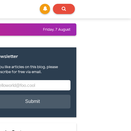
Friday, 7 August
wsletter
you like articles on this blog, please
scribe for free via email.