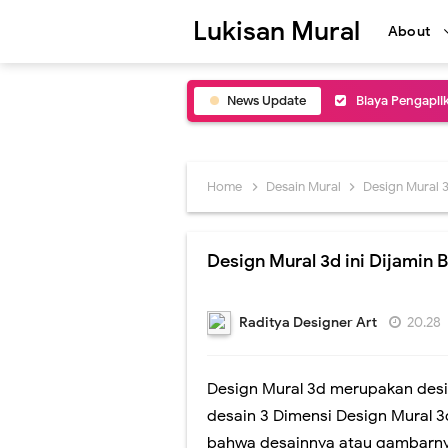
Lukisan Mural
About
News Update
Biaya Pengapli
Jasa Mural Caf
Lukisan Mural C
Home
Desain Mural
Design Mural 3
Inspirasi Desa
Design Mural 3d ini Dijamin 
Lukisan Mural 
Jasa Lukis Art 
Raditya Designer Art
20.28
Jasa Lukis Mur
Design Mural 3d merupakan des
Jasa Buat Luki
desain 3 Dimensi Design Mural 
Jasa Lukis Mur
bahwa desainnya atau gambarny