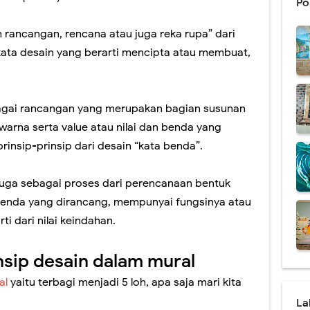
Po
al Cafe Harga Termurah & Terbaru 2021
h rancangan, rencana atau juga reka rupa” dari
Dinding Coffee Shop Berkualitas
kata desain yang berarti mencipta atau membuat,
san Mural dan Grafiti yang Ternyata Berbeda
bagai rancangan yang merupakan bagian susunan
 Lukisan Mural Terbaik 2021
 warna serta value atau nilai dan benda yang
 Menarik Cocok Untuk Rumah Minimalis
rinsip-prinsip dari desain “kata benda”.
al Dengan Kualitas Terbaik Se Indonesia
juga sebagai proses dari perencanaan bentuk
Pendidikan Harga Terbaru 2021
benda yang dirancang, mempunyai fungsinya atau
i dari nilai keindahan.
 Tema Lingkungan Untuk Medukasi
Mural Dinding Sekolah TK
insip desain dalam mural
al
yaitu terbagi menjadi 5 loh, apa saja mari kita
al Cafe Harga Terbaru 2021
La