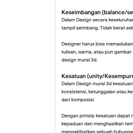
Lukis Mural Din
Keseimbangan (balance/s
Jasa Lukis Mura
Dalam Design secara keseluruh
Lukisan Mural 
tampil seimbang. Tidak berat se
Contoh Lukisan
Designer harus bisa memadukan
Jasa Lukis Mu
tulisan, warna, atau pun gambar
design mural 3d.
Jasa Lukis Mura
Kesatuan (unity/Kesempur
Dalam Design mural 3d kesatuan d
konsistensi, ketunggalan atau k
dari komposisi.
Dengan prinsip kesatuan dapat
kepaduan dan menghasilkan tema 
mengakibatkan sebuah hubungan