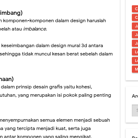
ding Berkualitas & Terbaru 2021
C
eimbang)
l Tiga Dimensi Berkualitas
C
an komponen-komponen dalam design haruslah
J
Tangga Hiasi Ruangan Tanpa Mahal
belah atau
imbalance
.
J
 Mural Tema Taman Terbaik
J
 keseimbangan dalam design mural 3d antara
L
ral Simple & Modern Untuk Ruangan
 sehingga tidak muncul kesan berat sebelah dalam
L
l - Desain Tembok Interior
M
naan)
alam prinsip desain grafis yaitu kohesi,
eutuhan, yang merupakan isi pokok paling penting
Ar
 menyempurnakan semua elemen menjadi sebuah
yang tercipta menjadi kuat, serta juga
 antar komponen yang saling mengikat.