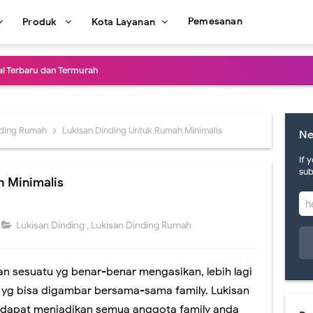
Pemesanan
Produk
Kota Layanan
al Terbaru dan Termurah
san Mural Dinding Coffee Shop Termurah
al Dinding Restoran Desain Menarik
nding Rumah
Lukisan Dinding Untuk Rumah Minimalis
Ne
al Cafe Harga Termurah & Terbaru 2021
If 
sub
h Minimalis
Dinding Coffee Shop Berkualitas
san Mural dan Grafiti yang Ternyata Berbeda
Lukisan Dinding
,
Lukisan Dinding Rumah
 Lukisan Mural Terbaik 2021
 sesuatu yg benar-benar mengasikan, lebih lagi
 Menarik Cocok Untuk Rumah Minimalis
 yg bisa digambar bersama-sama family. Lukisan
al Dengan Kualitas Terbaik Se Indonesia
 dapat menjadikan semua anggota family anda