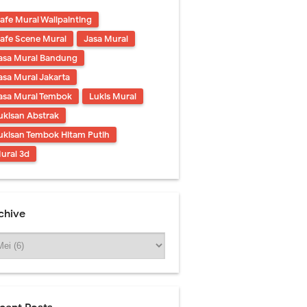
afe Mural Wallpainting
afe Scene Mural
Jasa Mural
asa Mural Bandung
asa Mural Jakarta
asa Mural Tembok
Lukis Mural
ukisan Abstrak
ukisan Tembok Hitam Putih
ural 3d
chive