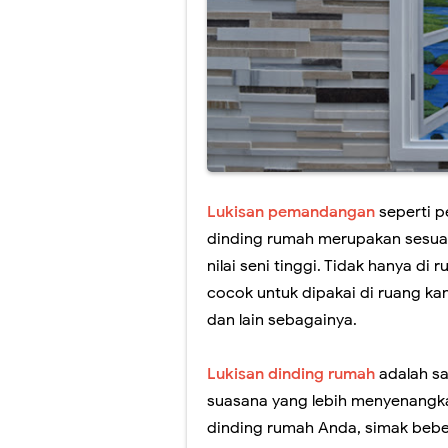
Biaya Pengapli
Jasa Mural Caf
Lukisan Mural C
Inspirasi Desa
Lukisan Mural 
Lukisan pemandangan
seperti p
Jasa Lukis Art 
dinding rumah merupakan sesuat
nilai seni tinggi. Tidak hanya d
cocok untuk dipakai di ruang kan
dan lain sebagainya.
Lukisan dinding rumah
adalah sa
suasana yang lebih menyenangkan
dinding rumah Anda, simak beber