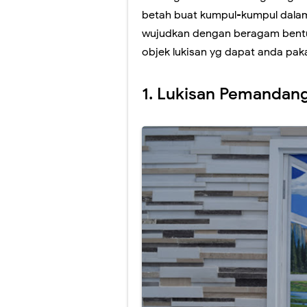
betah buat kumpul-kumpul dalam
Lukisan Mural 
wujudkan dengan beragam bentuk
Lukisan Mural
objek lukisan yg dapat anda pak
Harga Lukisan 
1. Lukisan Pemandang
Jasa Lukis Mur
Lukis Mural Din
Jasa Lukis Mura
Lukisan Mural 
Contoh Lukisan
Jasa Lukis Mu
Jasa Lukis Mura