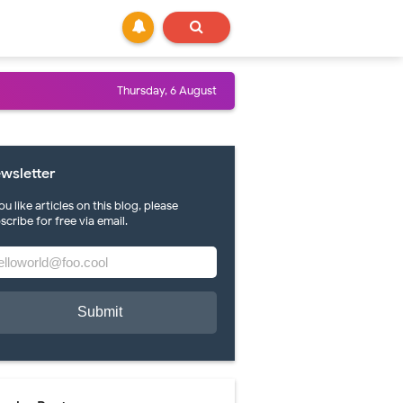
Thursday, 6 August
wsletter
you like articles on this blog, please
scribe for free via email.