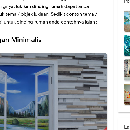
Po
 griya.
lukisan dinding rumah
dapat anda
Pendidikan Harga Terbaru 2021
 tema / objek lukisan. Sedikit contoh tema /
 Tema Lingkungan Untuk Medukasi
ai untuk dinding rumah anda contohnya ialah :
Mural Dinding Sekolah TK
an Minimalis
al Cafe Harga Terbaru 2021
ding Berkualitas & Terbaru 2021
l Tiga Dimensi Berkualitas
Tangga Hiasi Ruangan Tanpa Mahal
 Mural Tema Taman Terbaik
ral Simple & Modern Untuk Ruangan
l - Desain Tembok Interior
La