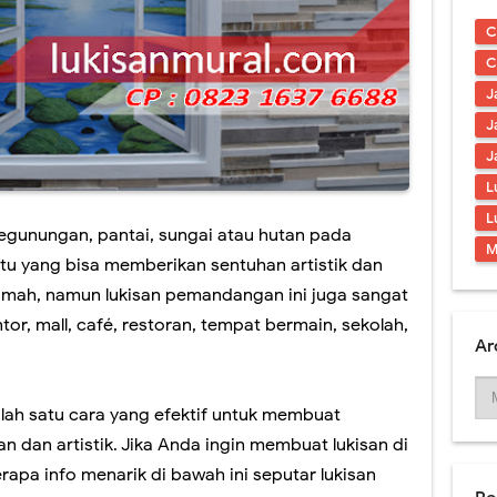
kasian Lukisan Mural Cafe Terbaru 2021
C
e Dinding Murah dan Profesional
C
J
afe Art Berkualitas dan Terbaru
J
in Lukisan Mural Cafe Keren
J
L
Dinding Cafe Kekinian dan Kreatif
L
egunungan, pantai, sungai atau hutan pada
Mural Cafe di Jakarta Terpercaya
M
u yang bisa memberikan sentuhan artistik dan
i rumah, namun lukisan pemandangan ini juga sangat
tor, mall, café, restoran, tempat bermain, sekolah,
Ar
lah satu cara yang efektif untuk membuat
 dan artistik. Jika Anda ingin membuat lukisan di
apa info menarik di bawah ini seputar lukisan