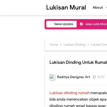
Lukisan Mural
About
News Update
Jasa Lukis Mur
Jasa Buat Luki
Jasa Lukis Mur
Home
Lukisan Dinding
Lukisan Di
Jasa Lukis Mur
Lukisan Dinding Untuk Ruma
Lukisan Mural 
Perbedaan Luki
Raditya Designer Art
16.57
Gambar Lukisan
Lukisan dinding rumah
merupakan
Lukisan Mural
bila anda merencakan objek apa
Jasa Lukis Mur
dinding rumah amat bagus agar