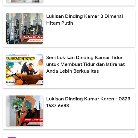
Jasa Lukis Mural Dinding Restoran Desain Menarik
Lukisan Dinding Kamar 3 Dimensi
Jasa Lukis Mural Cafe Harga Termurah & Terbaru 2021
HItam Putih
Lukisan Mural Dinding Coffee Shop Berkualitas
Perbedaan Lukisan Mural dan Grafiti yang Ternyata Berbeda
Seni Lukisan Dinding Kamar Tidur
Gambar Lukisan Lukisan Mural Terbaik 2021
untuk Membuat Tidur dan Istirahat
Anda Lebih Berkualitas
Lukisan Mural Menarik Cocok Untuk Rumah Minimalis
Jasa Lukis Mural Dengan Kualitas Terbaik Se Indonesia
Lukisan Mural Pendidikan Harga Terbaru 2021
Lukisan Dinding Kamar Keren - 0823
1637 6688
Lukisan Mural Tema Lingkungan Untuk Medukasi
Harga Lukisan Mural Dinding Sekolah TK
Jasa Lukis Mural Cafe Harga Terbaru 2021