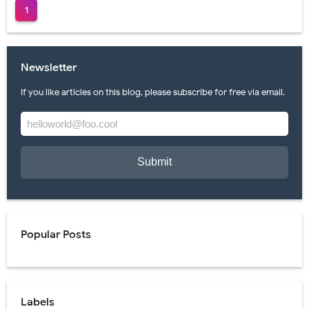
1
Lukis Mural Dinding Berkualitas & Terbaru 2021
Jasa Lukis Mural Tiga Dimensi Berkualitas
Newsletter
Lukisan Mural Tangga Hiasi Ruangan Tanpa Mahal
If you like articles on this blog, please subscribe for free via email.
Contoh Lukisan Mural Tema Taman Terbaik
Jasa Lukis Mural Simple & Modern Untuk Ruangan
Saturday, 8 August
Popular Posts
Labels