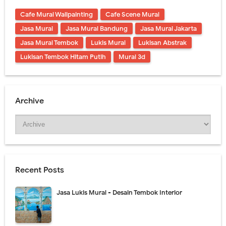
Cafe Mural Wallpainting
Cafe Scene Mural
Jasa Mural
Jasa Mural Bandung
Jasa Mural Jakarta
Jasa Mural Tembok
Lukis Mural
Lukisan Abstrak
Lukisan Tembok Hitam Putih
Mural 3d
Archive
Recent Posts
Jasa Lukis Mural - Desain Tembok Interior