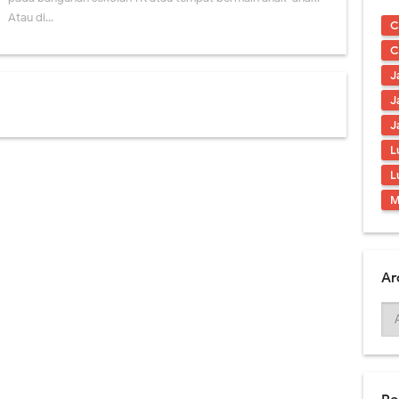
al Cafe Harga Terbaru 2021
Atau di...
C
ding Berkualitas & Terbaru 2021
C
J
l Tiga Dimensi Berkualitas
J
Tangga Hiasi Ruangan Tanpa Mahal
J
L
 Mural Tema Taman Terbaik
L
ral Simple & Modern Untuk Ruangan
M
Ar