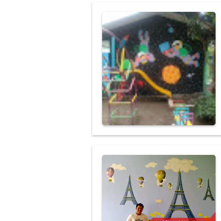
Jasa Lukis Mur
Jasa Lukis Mur
Lukisan Mural 
Perbedaan Luki
Gambar Lukisan
Lukisan Mural
Jasa Lukis Mur
Lukisan Mural 
Lukisan Mural
Harga Lukisan 