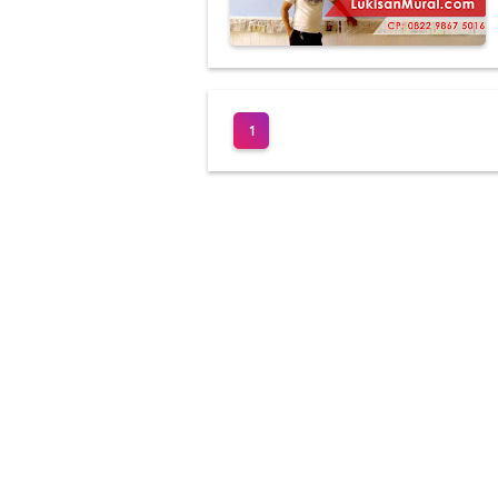
Jasa Lukis Mur
Lukis Mural Din
Jasa Lukis Mura
1
Lukisan Mural 
Contoh Lukisan
Jasa Lukis Mu