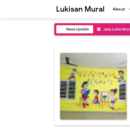
Lukisan Mural
About
News Update
Jasa Lukis Mura
Biaya Pengapli
Jasa Mural Caf
Lukisan Mural C
Inspirasi Desa
Lukisan Mural 
Jasa Lukis Art 
Jasa Lukis Mur
Jasa Buat Luki