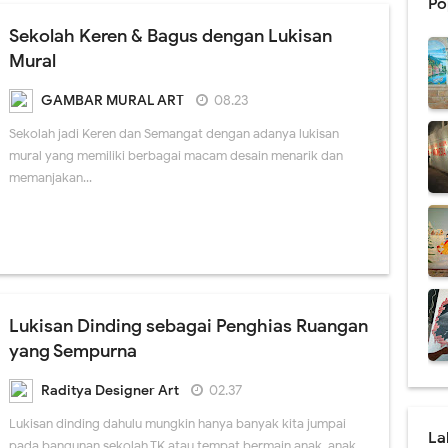
Po
al Dinding Restoran Desain Menarik
Sekolah Keren & Bagus dengan Lukisan
Mural
al Cafe Harga Termurah & Terbaru 2021
GAMBAR MURAL ART
08.23
Dinding Coffee Shop Berkualitas
Sekolah jadi Keren dan Semangat dengan adanya lukisan
mural yang memiliki berbagai macam desain menarik dan
san Mural dan Grafiti yang Ternyata Berbeda
memanjakan...
 Lukisan Mural Terbaik 2021
 Menarik Cocok Untuk Rumah Minimalis
al Dengan Kualitas Terbaik Se Indonesia
Lukisan Dinding sebagai Penghias Ruangan
Pendidikan Harga Terbaru 2021
yang Sempurna
 Tema Lingkungan Untuk Medukasi
Raditya Designer Art
02.37
Mural Dinding Sekolah TK
Lukisan dinding dahulu mungkin hanya banyak kita jumpai
La
pada bangunan sekolah TK atau tempat bermain anak-anak.