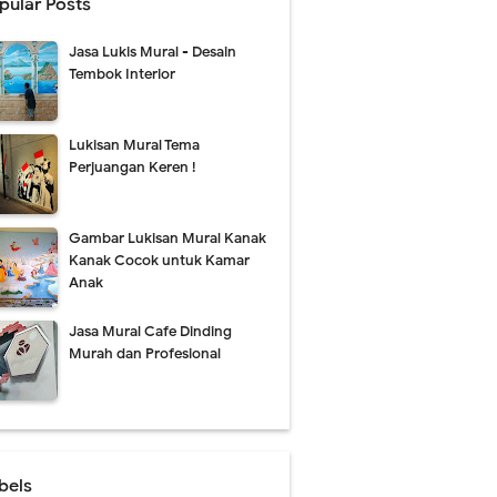
pular Posts
Jasa Lukis Mural - Desain
Tembok Interior
Lukisan Mural Tema
Perjuangan Keren !
Gambar Lukisan Mural Kanak
Kanak Cocok untuk Kamar
Anak
Jasa Mural Cafe Dinding
Murah dan Profesional
bels