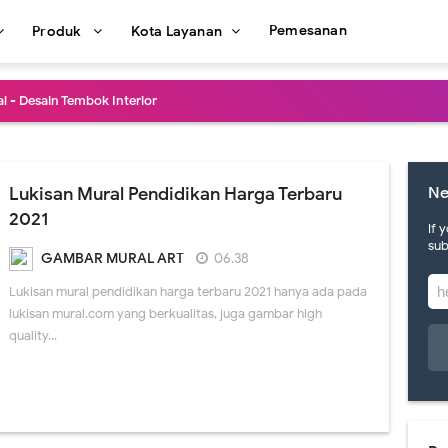
Pemesanan
Produk
Kota Layanan
l - Desain Tembok Interior
kasian Lukisan Mural Cafe Terbaru 2021
e Dinding Murah dan Profesional
Lukisan Mural Pendidikan Harga Terbaru
Ne
2021
afe Art Berkualitas dan Terbaru
If 
sub
GAMBAR MURAL ART
06.38
in Lukisan Mural Cafe Keren
Lukisan mural pendidikan harga terbaru 2021 hanya ada pada
Dinding Cafe Kekinian dan Kreatif
lukisan mural.com yang berkualitas, juga gambar high
quality...
Mural Cafe di Jakarta Terpercaya
al Terbaru dan Termurah
san Mural Dinding Coffee Shop Termurah