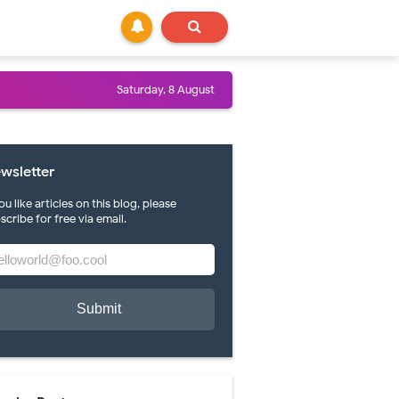
Saturday, 8 August
wsletter
you like articles on this blog, please
scribe for free via email.