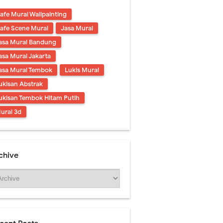
afe Mural Wallpainting
afe Scene Mural
Jasa Mural
asa Mural Bandung
asa Mural Jakarta
asa Mural Tembok
Lukis Mural
ukisan Abstrak
ukisan Tembok Hitam Putih
ural 3d
chive