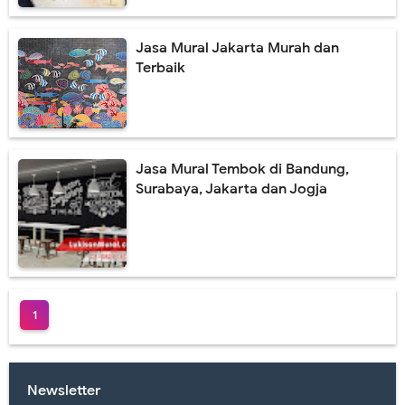
Jasa Lukis Mural Dinding Restoran Desain Menarik
Jasa Mural Jakarta Murah dan
Jasa Lukis Mural Cafe Harga Termurah & Terbaru 2021
Terbaik
Lukisan Mural Dinding Coffee Shop Berkualitas
Perbedaan Lukisan Mural dan Grafiti yang Ternyata Berbeda
Jasa Mural Tembok di Bandung,
Gambar Lukisan Lukisan Mural Terbaik 2021
Surabaya, Jakarta dan Jogja
Lukisan Mural Menarik Cocok Untuk Rumah Minimalis
Jasa Lukis Mural Dengan Kualitas Terbaik Se Indonesia
Lukisan Mural Pendidikan Harga Terbaru 2021
1
Lukisan Mural Tema Lingkungan Untuk Medukasi
Harga Lukisan Mural Dinding Sekolah TK
Newsletter
Jasa Lukis Mural Cafe Harga Terbaru 2021