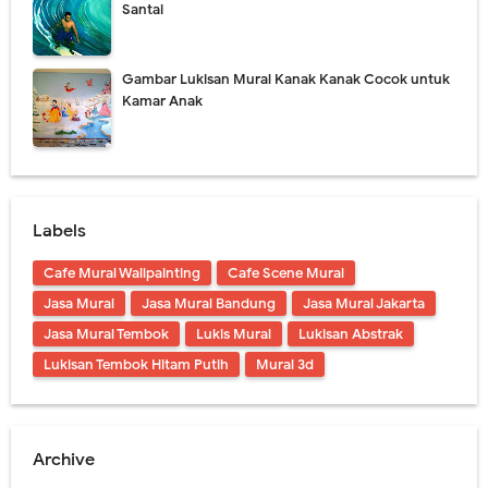
Santai
Gambar Lukisan Mural Kanak Kanak Cocok untuk
Kamar Anak
Labels
Cafe Mural Wallpainting
Cafe Scene Mural
Jasa Mural
Jasa Mural Bandung
Jasa Mural Jakarta
Jasa Mural Tembok
Lukis Mural
Lukisan Abstrak
Lukisan Tembok Hitam Putih
Mural 3d
Archive