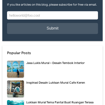
If you like articles on this blog, please subscribe for free via email.
Lukis Mural Dinding Berkualitas & Terbaru 2021
Jasa Lukis Mural Tiga Dimensi Berkualitas
Lukisan Mural Tangga Hiasi Ruangan Tanpa Mahal
Contoh Lukisan Mural Tema Taman Terbaik
Jasa Lukis Mural Simple & Modern Untuk Ruangan
Popular Posts
Friday, 7 August
Jasa Lukis Mural - Desain Tembok Interior
Inspirasi Desain Lukisan Mural Cafe Keren
Lukisan Mural Tema Pantai Buat Ruangan Terasa