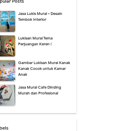
pular Posts
Jasa Lukis Mural - Desain
Tembok Interior
Lukisan Mural Tema
Perjuangan Keren !
Gambar Lukisan Mural Kanak
Kanak Cocok untuk Kamar
Anak
Jasa Mural Cafe Dinding
Murah dan Profesional
bels