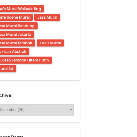
afe Mural Wallpainting
afe Scene Mural
Jasa Mural
asa Mural Bandung
asa Mural Jakarta
asa Mural Tembok
Lukis Mural
ukisan Abstrak
ukisan Tembok Hitam Putih
ural 3d
chive