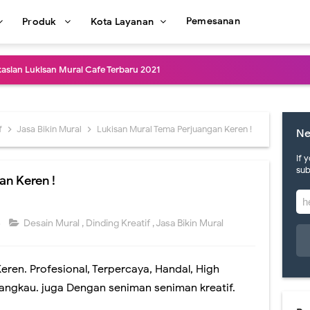
Pemesanan
Produk
Kota Layanan
kasian Lukisan Mural Cafe Terbaru 2021
e Dinding Murah dan Profesional
afe Art Berkualitas dan Terbaru
f
Jasa Bikin Mural
Lukisan Mural Tema Perjuangan Keren !
Ne
in Lukisan Mural Cafe Keren
If 
sub
an Keren !
Dinding Cafe Kekinian dan Kreatif
Mural Cafe di Jakarta Terpercaya
6
Desain Mural
,
Dinding Kreatif
,
Jasa Bikin Mural
al Terbaru dan Termurah
eren. Profesional, Terpercaya, Handal, High
san Mural Dinding Coffee Shop Termurah
jangkau. juga Dengan seniman seniman kreatif.
al Dinding Restoran Desain Menarik