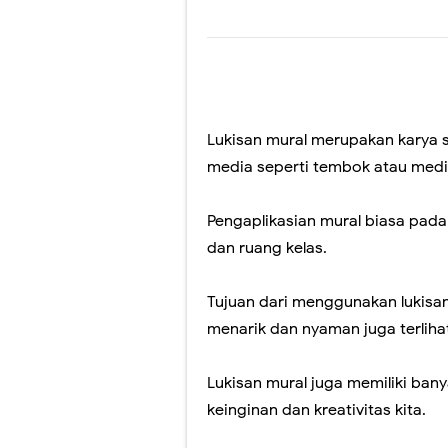
Lukis Mural Din
Jasa Lukis Mura
Lukisan Mural 
Contoh Lukisan
Lukisan mural merupakan karya
media seperti tembok atau media
Jasa Lukis Mu
Jasa Lukis Mura
Pengaplikasian mural biasa pada
dan ruang kelas.
Tujuan dari menggunakan lukisan 
menarik dan nyaman juga terlihat 
Lukisan mural juga memiliki bany
keinginan dan kreativitas kita.