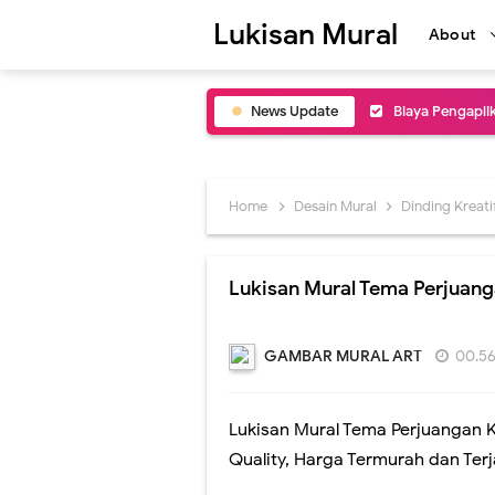
Lukisan Mural
About
News Update
Biaya Pengapli
Jasa Mural Caf
Lukisan Mural C
Home
Desain Mural
Dinding Kreati
Inspirasi Desa
Lukisan Mural Tema Perjuang
Lukisan Mural 
Jasa Lukis Art 
GAMBAR MURAL ART
00.5
Jasa Lukis Mur
Lukisan Mural Tema Perjuangan K
Jasa Buat Luki
Quality, Harga Termurah dan Ter
Jasa Lukis Mur