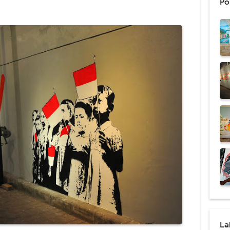
Po
al Cafe Harga Termurah & Terbaru 2021
Dinding Coffee Shop Berkualitas
san Mural dan Grafiti yang Ternyata Berbeda
 Lukisan Mural Terbaik 2021
 Menarik Cocok Untuk Rumah Minimalis
al Dengan Kualitas Terbaik Se Indonesia
Pendidikan Harga Terbaru 2021
 Tema Lingkungan Untuk Medukasi
Mural Dinding Sekolah TK
al Cafe Harga Terbaru 2021
La