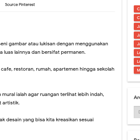
ding Berkualitas & Terbaru 2021
Source Pinterest
C
l Tiga Dimensi Berkualitas
C
J
Tangga Hiasi Ruangan Tanpa Mahal
J
 Mural Tema Taman Terbaik
 seni gambar atau lukisan dengan menggunakan
J
 luas lainnya dan bersifat permanen.
L
ral Simple & Modern Untuk Ruangan
L
l - Desain Tembok Interior
 cafe, restoran, rumah, apartemen hingga sekolah
M
mural ialah agar ruangan terlihat lebih indah,
Ar
artistik.
ak desain yang bisa kita kreasikan sesuai