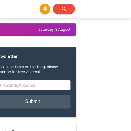
Saturday, 8 August
wsletter
you like articles on this blog, please
scribe for free via email.