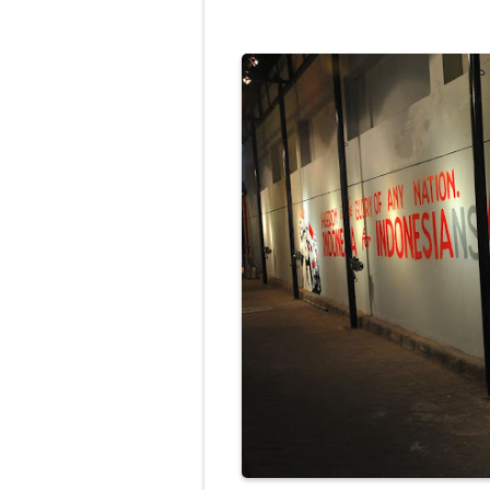
Jasa Lukis Mur
Lukisan Mural 
Perbedaan Luki
Gambar Lukisan
Lukisan Mural
Jasa Lukis Mur
Lukisan Mural 
Lukisan Mural
Harga Lukisan 
Jasa Lukis Mur