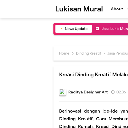
Lukisan Mural
About
News Update
Biaya Pengapli
Jasa Mural Caf
Lukisan Mural C
Home
Dinding Kreatif
Jasa Pembu
Inspirasi Desa
Kreasi Dinding Kreatif Melalu
Lukisan Mural 
Jasa Lukis Art 
Raditya Designer Art
02.36
Jasa Lukis Mur
Berinovasi dengan ide-ide yan
Jasa Buat Luki
Dinding Kreatif
,
Cara Membuat
Jasa Lukis Mur
Dinding Rumah
,
Kreasi Dindin