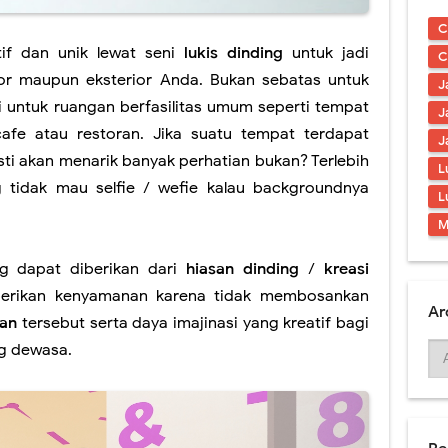
ding Berkualitas & Terbaru 2021
C
l Tiga Dimensi Berkualitas
tif dan unik lewat seni
lukis dinding
untuk jadi
C
or maupun eksterior Anda. Bukan sebatas untuk
J
Tangga Hiasi Ruangan Tanpa Mahal
i untuk ruangan berfasilitas umum seperti tempat
J
 Mural Tema Taman Terbaik
cafe atau restoran. Jika suatu tempat terdapat
J
ti akan menarik banyak perhatian bukan? Terlebih
L
ral Simple & Modern Untuk Ruangan
 tidak mau selfie / wefie kalau backgroundnya
L
l - Desain Tembok Interior
M
ng dapat diberikan dari
hiasan dinding
/
kreasi
erikan kenyamanan karena tidak membosankan
Ar
san
tersebut serta daya imajinasi yang kreatif bagi
g dewasa.