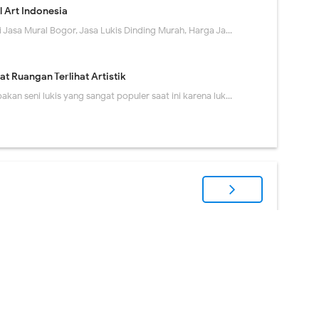
l Art Indonesia
i Jasa Mural Bogor, Jasa Lukis Dinding Murah, Harga Ja…
t Ruangan Terlihat Artistik
akan seni lukis yang sangat populer saat ini karena luk…
Give us your opinion