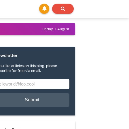
Friday, 7 August
reasi Dinding Kreatif Melalui Lukis Mural Arts
wsletter
you like articles on this blog, please
scribe for free via email.
,
Mural Arts
,
Seni Mural