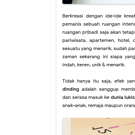
Lukis Mural Din
Jasa Lukis Mura
Berkreasi dengan ide-ide krea
pemanis sebuah ruangan interi
Lukisan Mural 
ruangan pribadi saja akan tetap
Contoh Lukisan
pariwisata, apartemen, hotel, 
sesuatu yang menarik, sudah pas
Jasa Lukis Mu
zaman sekarang ini siapa yang
Jasa Lukis Mura
indah, keren, unik & menarik.
Tidak hanya itu saja, efek ya
dinding
adalah sanggup memb
dan serasa masuk ke
dunia luki
anak-anak, remaja maupun oran