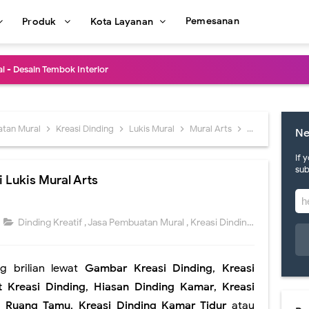
Pemesanan
Produk
Kota Layanan
kasian Lukisan Mural Cafe Terbaru 2021
e Dinding Murah dan Profesional
afe Art Berkualitas dan Terbaru
atan Mural
Kreasi Dinding
Lukis Mural
Mural Arts
Seni Mural
K
Ne
in Lukisan Mural Cafe Keren
If 
sub
i Lukis Mural Arts
Dinding Cafe Kekinian dan Kreatif
Mural Cafe di Jakarta Terpercaya
Dinding Kreatif
,
Jasa Pembuatan Mural
,
Kreasi Dinding
,
Lukis Mural
al Terbaru dan Termurah
g brilian lewat
Gambar Kreasi Dinding
,
Kreasi
san Mural Dinding Coffee Shop Termurah
 Kreasi Dinding
,
Hiasan Dinding Kamar
,
Kreasi
al Dinding Restoran Desain Menarik
g Ruang Tamu
,
Kreasi Dinding Kamar Tidur
atau