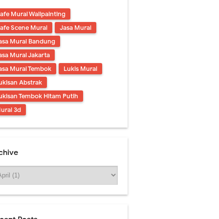
afe Mural Wallpainting
afe Scene Mural
Jasa Mural
asa Mural Bandung
asa Mural Jakarta
asa Mural Tembok
Lukis Mural
ukisan Abstrak
ukisan Tembok Hitam Putih
ural 3d
chive