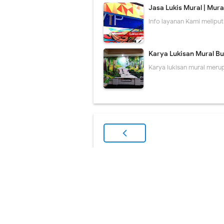
Jasa Lukis Mural | Mura
Info layanan Kami meliput
Karya Lukisan Mural Bua
Karya lukisan mural merup