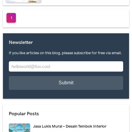
Jasa Lukis Mural Dinding Restoran Desain Menarik
1
Jasa Lukis Mural Cafe Harga Termurah & Terbaru 2021
Lukisan Mural Dinding Coffee Shop Berkualitas
Newsletter
Perbedaan Lukisan Mural dan Grafiti yang Ternyata Berbeda
If you like articles on this blog, please subscribe for free via email.
Gambar Lukisan Lukisan Mural Terbaik 2021
Lukisan Mural Menarik Cocok Untuk Rumah Minimalis
Jasa Lukis Mural Dengan Kualitas Terbaik Se Indonesia
Lukisan Mural Pendidikan Harga Terbaru 2021
Lukisan Mural Tema Lingkungan Untuk Medukasi
Popular Posts
Harga Lukisan Mural Dinding Sekolah TK
Jasa Lukis Mural - Desain Tembok Interior
Jasa Lukis Mural Cafe Harga Terbaru 2021