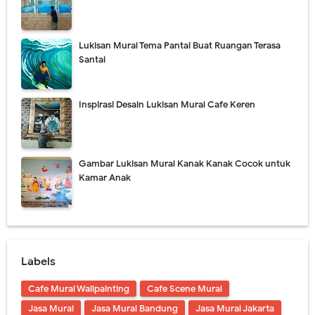
Lukis Mural Dinding Berkualitas & Terbaru 2021
Lukisan Mural Tema Pantai Buat Ruangan Terasa
Jasa Lukis Mural Tiga Dimensi Berkualitas
Santai
Lukisan Mural Tangga Hiasi Ruangan Tanpa Mahal
Inspirasi Desain Lukisan Mural Cafe Keren
Contoh Lukisan Mural Tema Taman Terbaik
Jasa Lukis Mural Simple & Modern Untuk Ruangan
Gambar Lukisan Mural Kanak Kanak Cocok untuk
Thursday, 6 August
Kamar Anak
Labels
Cafe Mural Wallpainting
Cafe Scene Mural
Jasa Mural
Jasa Mural Bandung
Jasa Mural Jakarta