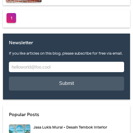
Jasa Lukis Mural Dinding Restoran Desain Menarik
1
Jasa Lukis Mural Cafe Harga Termurah & Terbaru 2021
Lukisan Mural Dinding Coffee Shop Berkualitas
Newsletter
Perbedaan Lukisan Mural dan Grafiti yang Ternyata Berbeda
If you like articles on this blog, please subscribe for free via email.
Gambar Lukisan Lukisan Mural Terbaik 2021
Lukisan Mural Menarik Cocok Untuk Rumah Minimalis
Jasa Lukis Mural Dengan Kualitas Terbaik Se Indonesia
Lukisan Mural Pendidikan Harga Terbaru 2021
Lukisan Mural Tema Lingkungan Untuk Medukasi
Popular Posts
Harga Lukisan Mural Dinding Sekolah TK
Jasa Lukis Mural - Desain Tembok Interior
Jasa Lukis Mural Cafe Harga Terbaru 2021