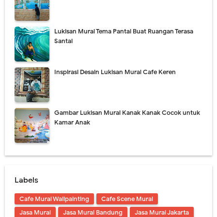
Lukis Mural Dinding Berkualitas & Terbaru 2021
Lukisan Mural Tema Pantai Buat Ruangan Terasa
Jasa Lukis Mural Tiga Dimensi Berkualitas
Santai
Lukisan Mural Tangga Hiasi Ruangan Tanpa Mahal
Inspirasi Desain Lukisan Mural Cafe Keren
Contoh Lukisan Mural Tema Taman Terbaik
Jasa Lukis Mural Simple & Modern Untuk Ruangan
Gambar Lukisan Mural Kanak Kanak Cocok untuk
Friday, 7 August
Kamar Anak
Labels
Cafe Mural Wallpainting
Cafe Scene Mural
Jasa Mural
Jasa Mural Bandung
Jasa Mural Jakarta